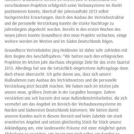
verschiedenen Projekten erfolgreich seine Verbausysteme im Markt
positionieren konnte, übertraf der Jahresauftakt 2013 selbst
hochgesteckte Erwartungen. Durch den Ausbau der Vertriebsstruktur
und die personelle Verstärkung konnte die starke Nachfrage zu
Jahresbeginn abgedeckt werden. Bereits in den ersten Wochen des
neuen Jahres konnte Groundforce drei neue Projekte verbuchen, einige
weitere werden im Westen und im Süden Deutschlands folgen.
Groundforce Vertriebsleiter Jörg Heidmeier ist daher sehr zufrieden mit
dem Beginn des Geschäftsjahres: “Wir hatten nach den erfolgreichen
Projekten im letzten Jahr durchaus ehrgeizige Ziele für das erste Quartal
2013. Allerdings hat uns die tatsächlich eingetretene Auftragslage dann
doch etwas überrascht. Ich gehe davon aus, dass sich unsere
Maßnahmen zum Ausbau des Vertriebsnetzes und die personelle
Verstärkung jetzt bezahlt machen. Wir haben noch im letzten Jahr
unsere neue, größere Zentrale in der Lurgiallee bezogen. Zudem
verstärken uns seit kurzem drei neue Außendienstmitarbeiter, die sich
vermehrt um das Angebot im Bereich der Verbauboxensysteme im
Norden und Südwesten Deutschlands kümmern. Wir bieten damit
unseren Kunden auch in diesem Bereich und beim Zubehör ein stark
erweitertes Angebot und setzen gleichzeitig Stück für Stück unsere
Ankündigung um, eine landesweite Präsenz mit einer möglichst guten
Abdeckung zu erreichen, um insgesamt noch näher am Kunden zu