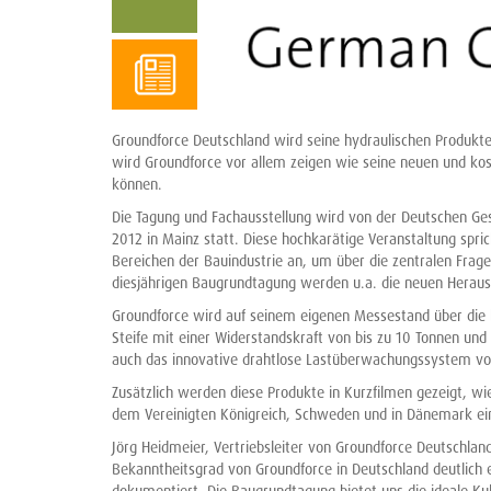
Groundforce Deutschland wird seine hydraulischen Produkt
wird Groundforce vor allem zeigen wie seine neuen und kos
können.
Die Tagung und Fachausstellung wird von der Deutschen Gese
2012 in Mainz statt. Diese hochkarätige Veranstaltung spri
Bereichen der Bauindustrie an, um über die zentralen Fra
diesjährigen Baugrundtagung werden u.a. die neuen Herausf
Groundforce wird auf seinem eigenen Messestand über die b
Steife mit einer Widerstandskraft von bis zu 10 Tonnen un
auch das innovative drahtlose Lastüberwachungssystem vor
Zusätzlich werden diese Produkte in Kurzfilmen gezeigt, wi
dem Vereinigten Königreich, Schweden und in Dänemark ei
Jörg Heidmeier, Vertriebsleiter von Groundforce Deutschlan
Bekanntheitsgrad von Groundforce in Deutschland deutlich e