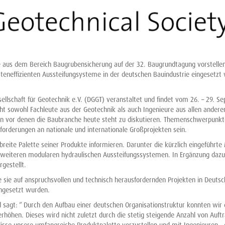
e aus dem Bereich Baugrubensicherung auf der 32. Baugrundtagung vorstellen
teneffizienten Aussteifungsysteme in der deutschen Bauindustrie eingesetzt
llschaft für Geotechnik e.V. (DGGT) veranstaltet und findet vom 26. – 29. S
cht sowohl Fachleute aus der Geotechnik als auch Ingenieure aus allen andere
gen vor denen die Baubranche heute steht zu diskutieren. Themenschwerpunkt
orderungen an nationale und internationale Großprojekten sein.
reite Palette seiner Produkte informieren. Darunter die kürzlich eingeführt
d weiteren modularen hydraulischen Aussteifungssystemen. In Ergänzung dazu
gestellt.
e sie auf anspruchsvollen und technisch herausfordernden Projekten in Deutsc
ngesetzt wurden.
d sagt: ” Durch den Aufbau einer deutschen Organisationstruktur konnten wir
rhöhen. Dieses wird nicht zuletzt durch die stetig steigende Anzahl von Auft