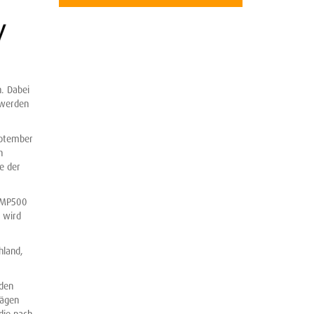
. Dabei
 werden
eptember
n
e der
e MP500
 wird
hland,
 den
rägen