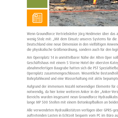
Wenn Groundforce Vertriebsleiter Jörg Heidmeier über das a
wenig Stolz mit: „Mit dem Einsatz unseres Systems für die 
Deutschland eine neue Dimension in den vielfältigen Anwend
die physikalische Größenordnung, sondern auch für den log
Am Opernplatz 14 in unmittelbarer Nähe der Alten Oper sol
Geschäftshaus mit einem 5 Sterne Hotel der obersten Kate
abnahmefertigen Baugrube hatten sich die PST Spezialtief
Opernplatz zusammengeschlossen. Wesentliche Bestandteile
Bohrpfahlwand und eine Wasserhaltung mit aktiv bepumpte
Aufgrund der immensen Anzahl notwendiger Elemente für di
notwendig, da hier keine weiteren Anker in der „Anker-Ve
Bereichs wurden insgesamt neun Groundforce Hydraulikabs
lange MP 500 Steifen mit einem Betonkopfbalken an beide
Alle verwendeten Hydraulikstützen verfügen über GPRS-ges
auftretenden Lasten in Echtzeit bequem vom PC im Büro au