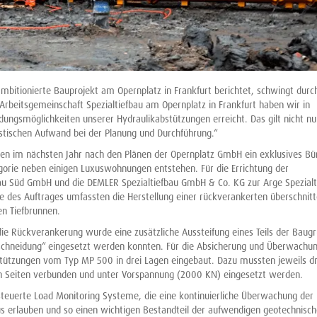
mbitionierte Bauprojekt am Opernplatz in Frankfurt berichtet, schwingt durc
Arbeitsgemeinschaft Spezialtiefbau am Opernplatz in Frankfurt haben wir in
ungsmöglichkeiten unserer Hydraulikabstützungen erreicht. Das gilt nicht nu
istischen Aufwand bei der Planung und Durchführung.“
len im nächsten Jahr nach den Plänen der Opernplatz GmbH ein exklusives Bü
gorie neben einigen Luxuswohnungen entstehen. Für die Errichtung der
bau Süd GmbH und die DEMLER Spezialtiefbau GmbH & Co. KG zur Arge Spezialt
 des Auftrages umfassten die Herstellung einer rückverankerten überschnit
n Tiefbrunnen.
e Rückverankerung wurde eine zusätzliche Aussteifung eines Teils der Baug
rschneidung“ eingesetzt werden konnten. Für die Absicherung und Überwachun
tützungen vom Typ MP 500 in drei Lagen eingebaut. Dazu mussten jeweils d
n Seiten verbunden und unter Vorspannung (2000 KN) eingesetzt werden.
teuerte Load Monitoring Systeme, die eine kontinuierliche Überwachung der
s erlauben und so einen wichtigen Bestandteil der aufwendigen geotechnisc