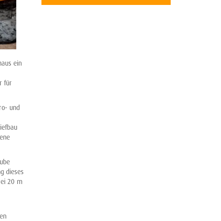
haus ein
r für
ro- und
iefbau
tene
rube
g dieses
rei 20 m
hen