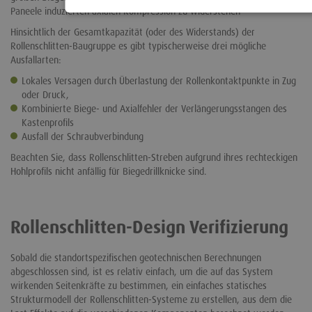
Paneele induzierten axialen Kompression zu widerstehen
Hinsichtlich der Gesamtkapazität (oder des Widerstands) der
Rollenschlitten-Baugruppe es gibt typischerweise drei mögliche
Ausfallarten:
Lokales Versagen durch Überlastung der Rollenkontaktpunkte in Zug
oder Druck,
Kombinierte Biege- und Axialfehler der Verlängerungsstangen des
Kastenprofils
Ausfall der Schraubverbindung
Beachten Sie, dass Rollenschlitten-Streben aufgrund ihres rechteckigen
Hohlprofils nicht anfällig für Biegedrillknicke sind.
Rollenschlitten-Design Verifizierung
Sobald die standortspezifischen geotechnischen Berechnungen
abgeschlossen sind, ist es relativ einfach, um die auf das System
wirkenden Seitenkräfte zu bestimmen, ein einfaches statisches
Strukturmodell der Rollenschlitten-Systeme zu erstellen, aus dem die