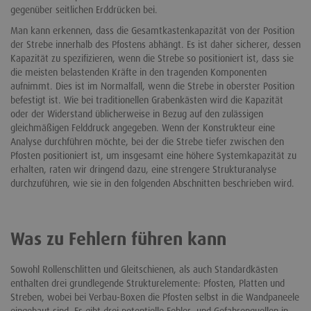
gegenüber seitlichen Erddrücken bei.
Man kann erkennen, dass die Gesamtkastenkapazität von der Position
der Strebe innerhalb des Pfostens abhängt. Es ist daher sicherer, dessen
Kapazität zu spezifizieren, wenn die Strebe so positioniert ist, dass sie
die meisten belastenden Kräfte in den tragenden Komponenten
aufnimmt. Dies ist im Normalfall, wenn die Strebe in oberster Position
befestigt ist. Wie bei traditionellen Grabenkästen wird die Kapazität
oder der Widerstand üblicherweise in Bezug auf den zulässigen
gleichmäßigen Felddruck angegeben. Wenn der Konstrukteur eine
Analyse durchführen möchte, bei der die Strebe tiefer zwischen den
Pfosten positioniert ist, um insgesamt eine höhere Systemkapazität zu
erhalten, raten wir dringend dazu, eine strengere Strukturanalyse
durchzuführen, wie sie in den folgenden Abschnitten beschrieben wird.
Was zu Fehlern führen kann
Sowohl Rollenschlitten und Gleitschienen, als auch Standardkästen
enthalten drei grundlegende Strukturelemente: Pfosten, Platten und
Streben, wobei bei Verbau-Boxen die Pfosten selbst in die Wandpaneele
eingebaut sind. Es gibt drei potentielle Fehler- und Gefahrenquellen in