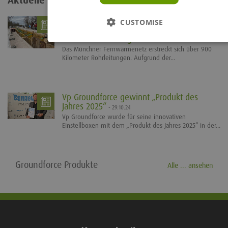
Aktuelle Neuigkeiten
Alle ... ansehen
Einstellboxen von Vp Groundforce sorgen
CUSTOMISE
für Sicherheit und Effizienz beim
Fernwärme-Leitungsbau
- 29.10.24
Das Münchner Fernwärmenetz erstreckt sich über 900
Kilometer Rohrleitungen. Aufgrund der...
Vp Groundforce gewinnt „Produkt des
Jahres 2025“
- 29.10.24
Vp Groundforce wurde für seine innovativen
Einstellboxen mit dem „Produkt des Jahres 2025“ in der...
Groundforce Produkte
Alle ... ansehen