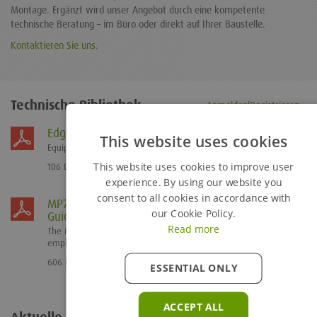
Montage. Ergänzt wird unser Angebot durch eine kompetente
technische Beratung – im Büro oder direkt auf Ihrer Baustelle.
Kontaktieren Sie uns.
Technische Bibliothek
Anmelden|Registrieren
Edgesafe Barrier System User Guide
This website uses cookies
Equipment User Guide for the Edgesafe Safety Barrier System.
This website uses cookies to improve user
106 Downloads
experience. By using our website you
consent to all cookies in accordance with
MP750 Strut (c/w Hydraulic Release Nuts) User
our Cookie Policy.
Guide
Read more
The MP750 is a high load capacity, hydraulically activated strut,
employing a modular format to...
606 Downloads
ESSENTIAL ONLY
ACCEPT ALL