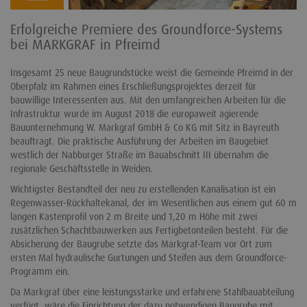
Erfolgreiche Premiere des Groundforce-Systems
bei MARKGRAF in Pfreimd
Insgesamt 25 neue Baugrundstücke weist die Gemeinde Pfreimd in der
Oberpfalz im Rahmen eines Erschließungsprojektes derzeit für
bauwillige Interessenten aus. Mit den umfangreichen Arbeiten für die
Infrastruktur wurde im August 2018 die europaweit agierende
Bauunternehmung W. Markgraf GmbH & Co KG mit Sitz in Bayreuth
beauftragt. Die praktische Ausführung der Arbeiten im Baugebiet
westlich der Nabburger Straße im Bauabschnitt III übernahm die
regionale Geschäftsstelle in Weiden.
Wichtigster Bestandteil der neu zu erstellenden Kanalisation ist ein
Regenwasser-Rückhaltekanal, der im Wesentlichen aus einem gut 60 m
langen Kastenprofil von 2 m Breite und 1,20 m Höhe mit zwei
zusätzlichen Schachtbauwerken aus Fertigbetonteilen besteht. Für die
Absicherung der Baugrube setzte das Markgraf-Team vor Ort zum
ersten Mal hydraulische Gurtungen und Steifen aus dem Groundforce-
Programm ein.
Da Markgraf über eine leistungsstarke und erfahrene Stahlbauabteilung
verfügt, wäre die Einrichtung der dazu notwendigen Baugrube mit