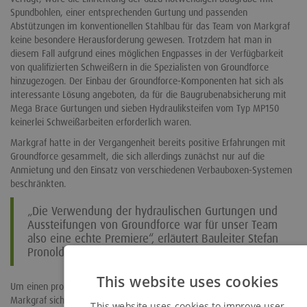
Spundbohlen, einer entsprechenden Gurtung und passenden
Abstützungen im konventionellen Stahlbau für das Team von Markgraf
keine besondere Herausforderung gewesen. Trotzdem hat man in
diesem Fall aufgrund eines möglichen Engpasses in der Verfügbarkeit
von qualifizierten Schweißern in die Spezialisten von Groundforce
hinzugezogen. Der Einbau der Groundforce-Komponenten hat sich als
interessante Lösung angeboten, da für die Baugrubenabsicherung mit
Mega Brace Gurtungen und sieben Hydrauliksteifen vom Typ MP150
keinerlei Schweißarbeiten erforderlich waren.
Markgraf hatte in der Vergangenheit bereits positive Erfahrungen mit
Groundforce gesammelt, die sich allerdings zunächst nur auf die
Anmietung und den Einsatz von verschiedenen Verbauboxen-Systemen
beschränkten.
„Die Verwendung der hydraulischen Gurtungen und
Aussteifungen von Groundforce war für unser Team
also eine echte Premiere“, erläutert Bauleiter Stefan
Pronold weiter.
This website uses cookies
Um einen problemlosen und verzögerungsfreien ersten Einsatz bei
Markgraf sicherzustellen, war in der ersten Einbauphase ein Team von
This website uses cookies to improve user