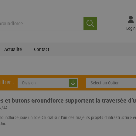
Recherche
Login
Actualité
Contact
iltrer :
Division
Select an Option
es et butons Groundforce supportent la traversée d’
05/22
roundforce joue un rôle Crucial sur l’un des majeurs projets d’infrastructure e
Uni.