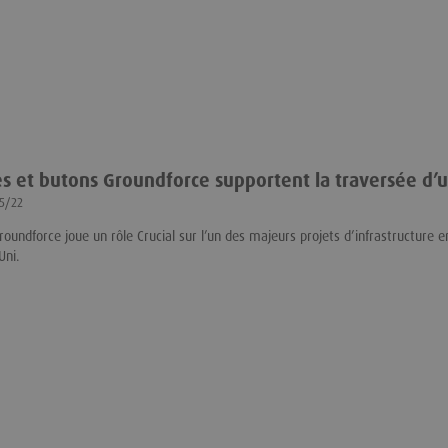
es et butons Groundforce supportent la traversée d’
05/22
roundforce joue un rôle Crucial sur l’un des majeurs projets d’infrastructure e
Uni.