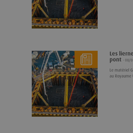
Les liern
pont
- 08/
Le matériel G
au Royaume 