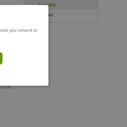
Actualité
 jour
Contact
bsite you consent to
P250 de